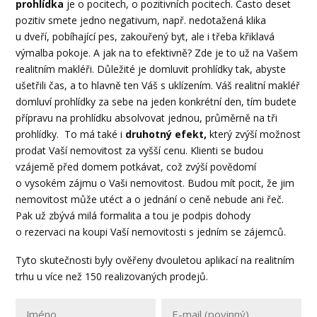
prohlídka
je o pocitech, o pozitivních pocitech. Často deset
pozitiv smete jedno negativum, např. nedotažená klika
u dveří, pobíhající pes, zakouřený byt, ale i třeba křiklavá
výmalba pokoje. A jak na to efektivně? Zde je to už na Vašem
realitním makléři. Důležité je domluvit prohlídky tak, abyste
ušetřili čas, a to hlavně ten Váš s uklízením. Váš realitní makléř
domluví prohlídky za sebe na jeden konkrétní den, tím budete
přípravu na prohlídku absolvovat jednou, průměrně na tři
prohlídky. To má také i
druhotný efekt,
který zvýší možnost
prodat Vaší nemovitost za vyšší cenu. Klienti se budou
vzájemě před domem potkávat, což zvýší povědomí
o vysokém zájmu o Vaši nemovitost. Budou mít pocit, že jim
nemovitost může utéct a o jednání o ceně nebude ani řeč.
Pak už zbývá milá formalita a tou je podpis dohody
o rezervaci na koupi Vaší nemovitosti s jedním se zájemců.
Tyto skutečnosti byly ověřeny dvouletou aplikací na realitním
trhu u více než 150 realizovaných prodejů.