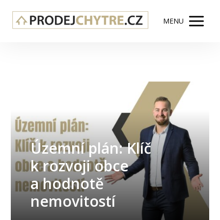
MENU
Územní plán: Klíč
k rozvoji obce
a hodnotě
nemovitostí