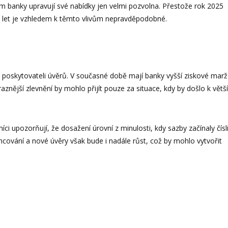
ém banky upravují své nabídky jen velmi pozvolna. Přestože rok 2025
h let je vzhledem k těmto vlivům nepravděpodobné.
i poskytovateli úvěrů. V současné době mají banky vyšší ziskové marž
aznější zlevnění by mohlo přijít pouze za situace, kdy by došlo k vět
i upozorňují, že dosažení úrovní z minulosti, kdy sazby začínaly čísli
cování a nové úvěry však bude i nadále růst, což by mohlo vytvořit