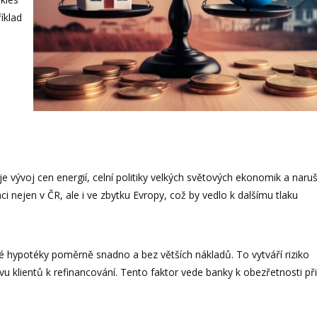
íklad
 je vývoj cen energií, celní politiky velkých světových ekonomik a naru
i nejen v ČR, ale i ve zbytku Evropy, což by vedlo k dalšímu tlaku
é hypotéky poměrně snadno a bez větších nákladů. To vytváří riziko
vu klientů k refinancování. Tento faktor vede banky k obezřetnosti při