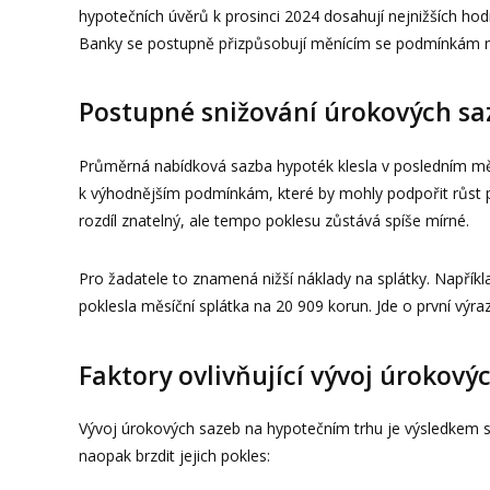
hypotečních úvěrů k prosinci 2024 dosahují nejnižších hodn
Banky se postupně přizpůsobují měnícím se podmínkám na 
Postupné snižování úrokových sa
Průměrná nabídková sazba hypoték klesla v posledním měsí
k výhodnějším podmínkám, které by mohly podpořit růst p
rozdíl znatelný, ale tempo poklesu zůstává spíše mírné.
Pro žadatele to znamená nižší náklady na splátky. Například
poklesla měsíční splátka na 20 909 korun. Jde o první výraz
Faktory ovlivňující vývoj úrokový
Vývoj úrokových sazeb na hypotečním trhu je výsledkem s
naopak brzdit jejich pokles: