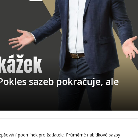
Pokles sazeb pokračuje, ale
zlepšování podmínek pro žadatele. Průměrné nabídkové sazby