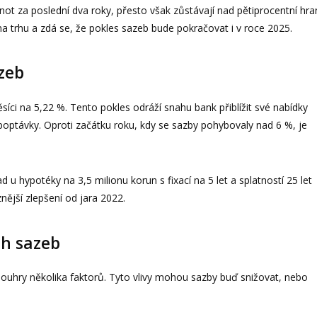
ot za poslední dva roky, přesto však zůstávají nad pětiprocentní hran
trhu a zdá se, že pokles sazeb bude pokračovat i v roce 2025.
zeb
ci na 5,22 %. Tento pokles odráží snahu bank přiblížit své nabídky
optávky. Oproti začátku roku, kdy se sazby pohybovaly nad 6 %, je
 u hypotéky na 3,5 milionu korun s fixací na 5 let a splatností 25 let
nější zlepšení od jara 2022.
ch sazeb
ouhry několika faktorů. Tyto vlivy mohou sazby buď snižovat, nebo