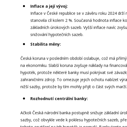
Inflace a její vývoj:
Inflace v České republice se v závěru roku 2024 drží
stanovila cíl kolem 2 %. Současná hodnota inflace k
základních úrokových sazeb. Vyšší inflace navíc zvyš
snižování hypotečních sazeb.
Stabilita měny:
Česká koruna v posledním období oslabuje, což má přím
na ekonomiku. Slabší koruna zvyšuje náklady na financová
hypoték, protože některé banky musí pokrývat své závazk
zahraničními zdroji. To omezuje jejich ochotu nabízet výr
nižší sazby, protože by tím mohly přijít o část svých marží.
Rozhodnutí centrální banky:
Ačkoli Česká národní banka postupně snižuje základní úr
sazby, což obvykle vede k poklesu hypotečních sazeb, př
tohoto opatření na trh hypoték je pomalý. Banky tento po