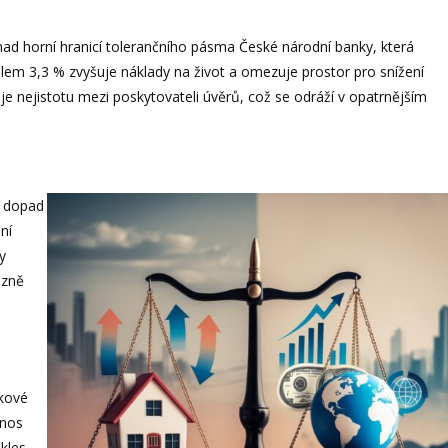
 nad horní hranicí tolerančního pásma České národní banky, která
olem 3,3 % zvyšuje náklady na život a omezuje prostor pro snížení
uje nejistotu mezi poskytovateli úvěrů, což se odráží v opatrnějším
ý dopad
ní
y
azně
okové
enos
kles