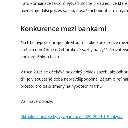
Tato kombinace faktorů vytváří složité prostředí, ve kter
naznačuje další pokles sazeb, dosažení hodnot z minulýc
Konkurence mezi bankami
Na trhu hypoték hraje důležitou roli také konkurence mez
což jim umožňuje držet úrokové sazby na vyšší úrovni. Výr
konkurenčnímu tlaku.
V roce 2025 se očekává pozvolný pokles sazeb, ale odborníc
tři, je v současné době nepravděpodobné. Zájem o refinan
prostor pro další změny na hypotečním trhu.
Zajímavé odkazy:
Aktuální a historický vývoj inflace 2020-2024 | Banky.cz