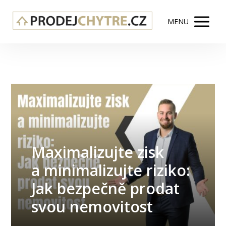
MENU
Maximalizujte zisk
a minimalizujte riziko:
Jak bezpečně prodat
svou nemovitost